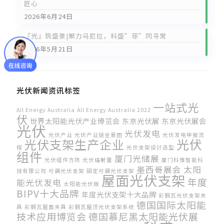
匠心
2026年6月24日
『光』筑盛景|聚力马尼拉，科盛”菲”同寻常
2026年5月21日
光伏新闻资讯标签
一站式光
All Energy Australia
All Energy Australia 2022
伏
世界太阳能光伏产业博览会
东京光伏展
东京光伏展会
光伏
光伏发电
光伏产业
光伏产业链全景图
光伏发电申报流
光伏
光伏支架生产企业
程
光伏支架设计选型
组件
厦门光储展
光伏组件方阵
光伏辐射量
厦门科惟智能科
墨西哥展会
太阳
技有限公司
可调光伏支架
固定可调光伏支架
屋面光伏支架
年度
能光伏发电
太阳能光伏板
BIPV十大品牌
年度光伏支架十大品牌
彩钢瓦光伏支架夹
德国国际太阳能
具
彩钢瓦屋面夹具
彩钢瓦屋顶光伏支架系统
技术应用博览会
德国慕尼黑太阳能光伏展