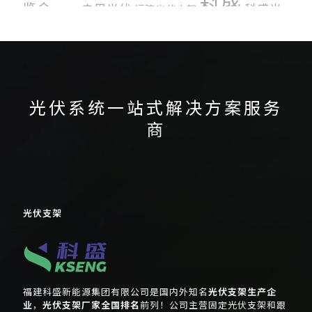
科盛
览会
户用光伏
科盛光
福建光伏支架
感恩节
科盛新能源
伏支架系统
美国国际太阳能展
英国光伏展
跟踪光伏系统
荷兰光伏展
跟踪光伏支架系统
隆基光
韩国光伏展
韩国国际绿色能源展
伏组件
光伏系统一站式解决方案服务
商
光伏支架
福建科盛新能源集团有限公司是国内外知名
光伏支架生产企
业
，
光伏支架厂家全国排名
前列！公司主营固定光伏支架和跟