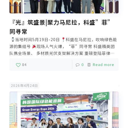
『光』筑盛景|聚力马尼拉，科盛”菲”
同寻常
当地时间5月19日-20日
科盛在马尼拉，吹响绿色能
源的集结号
现场人气火爆，“菲”同寻常 科盛精英团
队携全场景、 多材质光伏支架解决方案 重磅登陆菲律宾
未来能源展 以饱满的热情迎接每一位到场嘉宾 这次参展
84
0
Read more
带来了稳定、 高效、可靠的支架解决方案 从镀锌镁铝或
铝合金为主体的屋面、 地面、车棚方案到安全走道等配套
光伏产品 旨在解决菲律宾群岛高温、高湿、多台风等 极
2026年4月24日
端气候条件下的安装痛点 为客户提供了最坚实的安全保障
助力光伏电站在群岛长久运营 未来，科盛将坚持长期主义
依托厦门、漳州双基地垂直一体化生产 精工制造高品质光
伏支架解决方案 强力支撑全球新能源推广及零碳发展