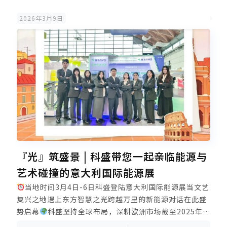
金光伏支架市场占有率第一未来，科盛将坚持长期主义依
2026年3月9日
托厦门、漳州双基地垂直一体化生产精工制造高品质光伏
支架解决方案强力支撑全球新能源推广及零碳发展
『光』筑盛景 | 科盛带您一起亲临能源与
艺术碰撞的意大利国际能源展
当地时间3月4日-6日科盛登陆意大利国际能源展当文艺
复兴之地遇上东方智慧之光跨越万里的新能源对话在此盛
势启幕
科盛坚持全球布局，深耕欧洲市场截至2025年
底，全球累积出货量达25GW以全场景多材质支架解决方