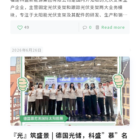
产企业，主营固定光伏支架和跟踪光伏支架两大业务模
块，专注于太阳能光伏支架及其配件的研发、生产和销
售。作为福建首家拥有双制造基地的光伏支架制造企业，
49
0
Read more
科盛在厦门、漳州设立了两大生产基地，涵盖铝锭熔铸、
挤压、氧化、加工、组装、包装出货等全工序，实现了真
正的铝合金光伏支架垂直一体化生产。
2026年6月26日
『光』筑盛景 | 德国光储，科盛”慕”名