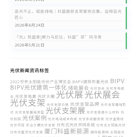
追光不止，赋能绿电｜科盛跟踪支架案例合集，诠释追光
匠心
2026年6月24日
『光』筑盛景|聚力马尼拉，科盛”菲”同寻常
2026年5月21日
光伏新闻资讯标签
BIPV
2022世界太阳能光伏产业博览会
BAPV建筑附着光伏
BIPV光伏建筑一体化
储能展会
光伏协会
光伏发电成
光伏展
光伏展会
光伏发电量
光伏大棚
本
光伏支架
光伏支架品牌
光伏支架价格
光伏支架基础形
光伏支架展
式
光伏支架基础类型
光伏支架是什么材料
光
光伏案例
伏校园
光伏电站成本构成
光伏系统服务商
光伏金刚线
分布式光伏并网系统
光伏项目
农业大棚光伏支架
分布式太阳能光伏
厦门科盛新能源
分布式屋顶光伏支架
国际能源网
太阳能光