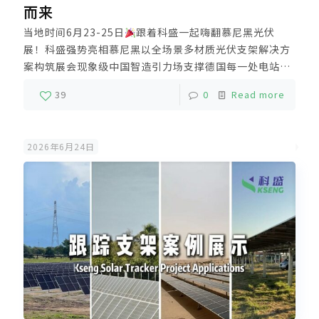
而来
当地时间6月23-25日
跟着科盛一起嗨翻慕尼黑光伏
展！科盛强势亮相慕尼黑以全场景多材质光伏支架解决方
案构筑展会现象级中国智造引力场支撑德国每一处电站都
闪耀东方智慧之光这次重点展示了固定支架与跟踪支架两
39
0
Read more
大系统覆盖住宅、商业、大型地面等多场景应用产品通过
CE、TÜV、CPP、UL、IEC等国际认证且多款产品额外获
得法国市场专属ETN认证并拥有近百项实用新型专利以高
2026年6月24日
适配性与强稳定性赢得现场客户高度认可欧洲当地仓储中
心，快速响应及时出货分布式铝合金光伏支架市场占有率
稳定增长未来，科盛将坚持长期主义依托厦门、漳州双基
地垂直一体化生产精工制造高品质光伏支架解决方案强力
支撑全球新能源推广及零碳发展