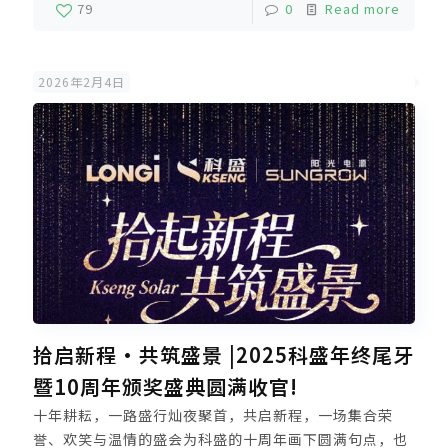
79
0
Read more
案
欧洲仓储中心+本地化服务斩获欧洲区分布式铝合金
光伏支架市场占有率第一☝
未来，科盛将坚持长期主义依
托厦门、漳州双基地垂直一体化生产精工制造高品质光伏
2026年2月4日
支架解决方案强力支撑全球新能源推广及零碳发展
拾启新程·共筑盛景 |2025科盛年终尾牙
暨10周年颁奖盛典圆满收官!
十年耕耘，一路盛行灿夜聚首，共启新程，一场集合荣
誉、欢笑与温情的盛会为科盛的十周年画下圆满句点，也