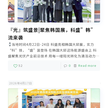
『光』筑盛景|聚焦韩国展，科盛”韩”
流来袭
当地时间4月22日-24日 科盛亮相韩国大邱展，实力
“科”技，“盛”装登场 在韩国大邱这场能源盛会上 科
盛聚焦光伏产业前沿技术 用每一缕阳光转化为清洁动力
为新能源发展注入“中国智慧”与“绿色方案” 凭借日韩
52
0
Read more
铝合金光伏支架市场占有率第一的硬核实力 科盛再次成为
全场焦点 从屋顶到地面、从固定到追踪 科盛致力于为韩
国及全球客户提供 安全可靠、高效发电、运维无忧的支架
2026年4月17日
系统 未来，科盛将坚持长期主义 依托厦门、漳州双基地
垂直一体化生产 精工制造高品质光伏支架解决方案 强力
支撑全球新能源推广及零碳发展