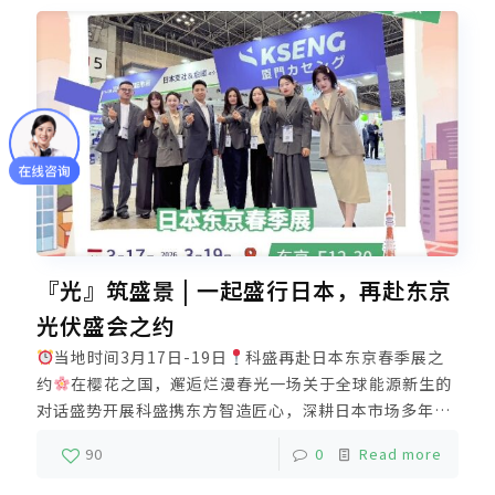
『光』筑盛景 | 一起盛行日本，再赴东京
光伏盛会之约
当地时间3月17日-19日
科盛再赴日本东京春季展之
约
在樱花之国，邂逅烂漫春光一场关于全球能源新生的
对话盛势开展科盛携东方智造匠心，深耕日本市场多年让
每一束光，都被稳稳的转化为光能绿电
以精工制造的全
90
0
Read more
场景支架解决方案与全球同仁对话光伏发展的无限可能以
当地仓储中心+分公司等优质本地化服务☝
荣获日韩铝合