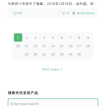
为新的十年掀开了帷幕，2026年1月30日，由科盛、阳光
电源、隆基联合举办的2025科盛年终尾牙暨10周年颁奖
54
0
Read more
盛典，在全体科盛人的瞩日下圆满完成，科盛十年，感恩
有你新程已启，盛景可期。
1
2
3
4
5
6
7
8
9
10
11
12
13
14
15
16
17
18
19
20
21
22
23
24
25
Next page
搜索光伏支架产品