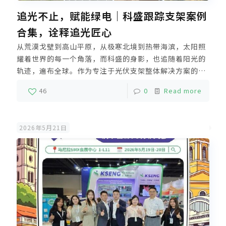
追光不止，赋能绿电｜科盛跟踪支架案例
合集，诠释追光匠心
从荒漠戈壁到高山平原，从极寒北境到热带海滨，太阳照
耀着世界的每一个角落，而科盛的身影，也追随着阳光的
轨迹，遍布全球。作为专注于光伏支架整体解决方案的国
家级高新技术企业，科盛以固定支架系统与跟踪支架系统
46
0
Read more
为两大主营业务，致力于打造“安全可靠、高
[…]
2026年5月21日