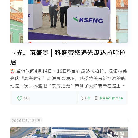
『光』筑盛景 | 科盛带您追光瓜达拉哈拉
展
当地时间4月14日 - 16日科盛在瓜达拉哈拉，见证拉美
光伏“高光时刻”走进展会现场，感受拉美与新能源的脉
动这一次，科盛把“东方之光”带到了大洋彼岸在这里，
阳光不仅是自然的馈赠更是驱动绿色能源的澎湃动力面对
66
0
Read more
拉美市场蓬勃的太阳能需求科盛不仅带来了硬核的产品更
带来了针对本土化的全场景应用科盛用“东方智造”的稳
定与高效为这片热土注入清洁动能未来，科盛将坚持长期
2026年3月24日
主义依托厦门、漳州双基地垂直一体化生产精工制造高品
质光伏支架解决方案强力支撑全球新能源推广及零碳发展