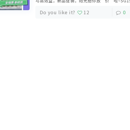
与高效益，新品促销，阳光给你放“价”啦~SG1
礼送不停！活动详情请上方滑动了解↑快来找阳
Do you like it?
12
0
销商科盛采购吧！