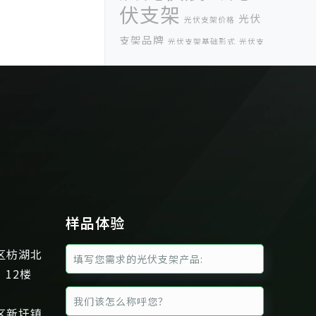
伏支架
光伏
光伏支架价格
支架品牌
光伏支架基础形式
光伏支
光伏支架展
架基础类型
光伏支架是什么材料
光伏校园
光伏电
站成本构成
光伏系统服务商
光伏金刚
分布
线
光伏项目
农业大棚光伏支架
式光伏并网系统
分布式太阳能光伏
厦门光伏展
分布式屋顶光伏支架
厦门科盛新能源
国际能源
样品体验
太阳能光伏支架业绩
网
太阳能光
太阳能光伏车棚
伏系统基础
区枋湖北
太阳能车棚光伏
太阳能支架
、12楼
支架
巴西光伏展
彩
并网模式
钢瓦光伏案例
潮州光伏支架
电站
区新圩镇