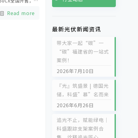
50CX全国开售，豪
光电源华南区最大经
Read more
最新光伏新闻资讯
带大家一起“碳”一
“碳”福建省的一站式
案例！
2026年7月10日
『光』筑盛景 | 德国光
储，科盛”慕”名而来
2026年6月26日
追光不止，赋能绿电｜
科盛跟踪支架案例合
集，诠释追光匠心