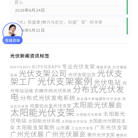
匠心
2026年6月24日
『光』筑盛景|聚力马尼拉，科盛”菲”同寻常
2026年5月21日
光伏新闻资讯标签
专业光伏支架
BIPV与BAPV
BAPV与BIPV
储能系统
光伏储能
光伏支
光伏支架公司
光伏支架出货
系统
光伏支架案例
架工厂
光伏电站
光
分布式光伏发
伏电站运维
农棚并网光伏系统
电
分布式光伏发电系统
单竖排平单轴跟踪光伏支架
商
太阳能光伏展会
地面铝合金光伏支架
业光伏支架
太阳能光伏支架
太阳能光
太阳能光伏政策
伏电站
太阳能光伏系统
太阳能光伏跟踪支
太阳能光伏论坛
太阳能支架案例
广东光伏支架
架
山东展
工业光伏支架
广州光伏展
广州光伏展会
惠州光伏支架
横排安