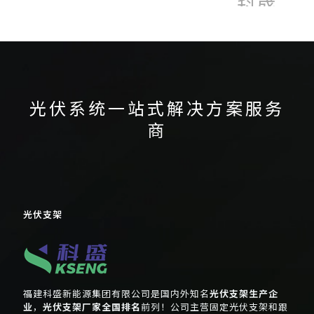
科盛
济南展
电站运维
装光伏组件
河南光伏展
波兰光伏展
光伏支架
菲律宾能源展
竖排安装光伏组件
跟踪光伏
车棚光伏支架
车棚光伏支架系统
韩国国
韩国太阳能展
际太阳能博览会
马来西亚光伏展会
光伏系统一站式解决方案服务
商
光伏支架
福建科盛新能源集团有限公司是国内外知名
光伏支架生产企
业
，
光伏支架厂家全国排名
前列！公司主营固定光伏支架和跟