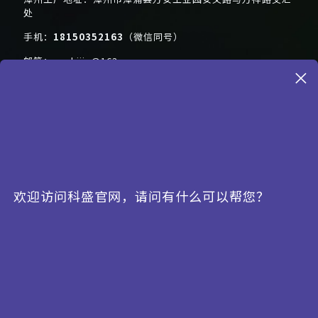
处
手机：
18150352163
（微信同号）
邮箱：
pvzhijia@163.com
×
样品体验
欢迎访问科盛官网，请问有什么可以帮您？