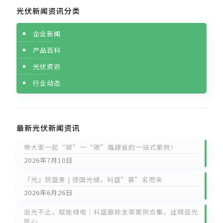
光伏新闻资讯分类
企业新闻
产品百科
光伏资讯
行业动态
最新光伏新闻资讯
带大家一起“碳”一“碳”福建省的一站式案例！
2026年7月10日
『光』筑盛景 | 德国光储，科盛”慕”名而来
2026年6月26日
追光不止，赋能绿电｜科盛跟踪支架案例合集，诠释追光
匠心