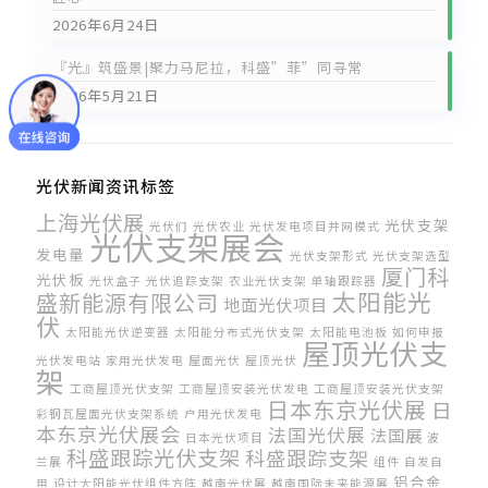
2026年6月24日
『光』筑盛景|聚力马尼拉，科盛”菲”同寻常
2026年5月21日
光伏新闻资讯标签
上海光伏展
光伏支架
光伏们
光伏农业
光伏发电项目并网模式
光伏支架展会
发电量
光伏支架形式
光伏支架选型
厦门科
光伏板
光伏盒子
光伏追踪支架
农业光伏支架
单轴跟踪器
太阳能光
盛新能源有限公司
地面光伏项目
伏
太阳能光伏逆变器
太阳能分布式光伏支架
太阳能电池板
如何申报
屋顶光伏支
光伏发电站
家用光伏发电
屋面光伏
屋顶光伏
架
工商屋顶光伏支架
工商屋顶安装光伏发电
工商屋顶安装光伏支架
日本东京光伏展
日
彩钢瓦屋面光伏支架系统
户用光伏发电
本东京光伏展会
法国光伏展
法国展
日本光伏项目
波
科盛跟踪光伏支架
科盛跟踪支架
兰展
组件
自发自
铝合金
用
设计太阳能光伏组件方阵
越南光伏展
越南国际未来能源展