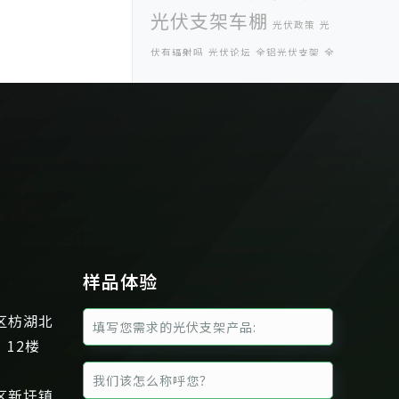
光伏支架车棚
光伏政策
光
伏有辐射吗
光伏论坛
全铝光伏支架
全
农棚光伏支架
农棚光
额上网
伏系统
农棚分布式光伏系统
分布式光伏
印尼光伏
太阳能光
展
商业光伏
伏展
太阳能光伏支架
案例
太阳能光伏有辐射吗
好光伏
屋顶光伏支
安装光伏组件
样品体验
架案例
屋顶光伏逆变器
工业光
工商业光伏支架
区枋湖北
伏
年会
户用光伏
法国
、12楼
系统
标杆电价
标杆电价政策
光伏展会
福建分布式光伏研讨
区新圩镇