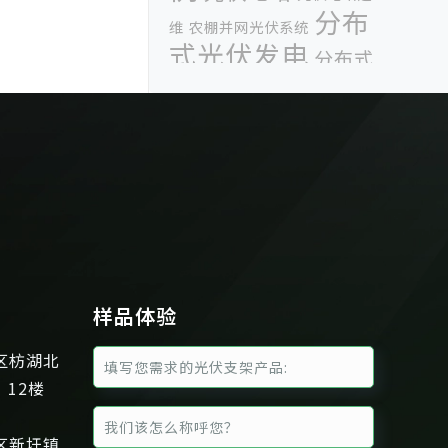
分布
维
农棚并网光伏系统
式光伏发电
分布式
光伏发电系统
单竖排平单轴
地面铝
跟踪光伏支架
商业光伏支架
太阳能光
合金光伏支架
太阳能光
伏展会
伏支架
太
太阳能光伏政策
阳能光伏电站
太阳能光伏系
统
太阳能光伏跟
太阳能光伏论坛
太阳能支架案例
样品体验
踪支架
山
广东光伏支
东展
工业光伏支架
区枋湖北
广州光伏展
广州光
架
、12楼
伏展会
惠州光伏支架
横排安
装光伏组件
河南光伏展
波兰光伏展
区新圩镇