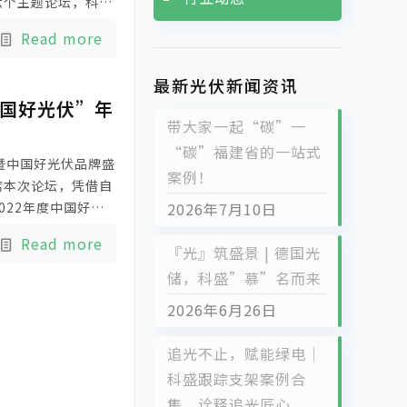
六个主题论坛，科盛
同探讨光伏发展新机
Read more
最新光伏新闻资讯
中国好光伏”年
带大家一起“碳”一
“碳”福建省的一站式
”暨中国好光伏品牌盛
案例！
席本次论坛，凭借自
022年度中国好光
2026年7月10日
大品牌”两项殊荣。
Read more
『光』筑盛景 | 德国光
储，科盛”慕”名而来
2026年6月26日
追光不止，赋能绿电｜
科盛跟踪支架案例合
集，诠释追光匠心