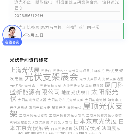
追光不止，赋能绿电｜科盛跟踪支架案例合集，诠释追光
匠心
2026年6月24日
『光』筑盛景|聚力马尼拉，科盛”菲”同寻常
2026年5月21日
光伏新闻资讯标签
上海光伏展
光伏支架
光伏们
光伏农业
光伏发电项目并网模式
光伏支架展会
发电量
光伏支架形式
光伏支架选型
厦门科
光伏板
光伏盒子
光伏追踪支架
农业光伏支架
单轴跟踪器
太阳能光
盛新能源有限公司
地面光伏项目
伏
太阳能光伏逆变器
太阳能分布式光伏支架
太阳能电池板
如何申报
屋顶光伏支
光伏发电站
家用光伏发电
屋面光伏
屋顶光伏
架
工商屋顶光伏支架
工商屋顶安装光伏发电
工商屋顶安装光伏支架
日本东京光伏展
日
彩钢瓦屋面光伏支架系统
户用光伏发电
本东京光伏展会
法国光伏展
法国展
日本光伏项目
波