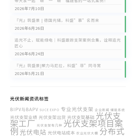
带大家一起“碳”一“碳”福建省的一站式案例！
2026年7月10日
『光』筑盛景 | 德国光储，科盛”慕”名而来
2026年6月26日
追光不止，赋能绿电｜科盛跟踪支架案例合集，诠释追光
匠心
2026年6月24日
『光』筑盛景|聚力马尼拉，科盛”菲”同寻常
2026年5月21日
光伏新闻资讯标签
专业光伏支架
BIPV与BAPV
SUCE EXPO
企业新闻
储能系统
光伏支
光伏支架业绩
光伏支架出货
光伏支架基础
光伏支架项目案
架工厂
光伏支架有几种
例
分布式
光伏电站
光伏电站成本
农业光伏大棚