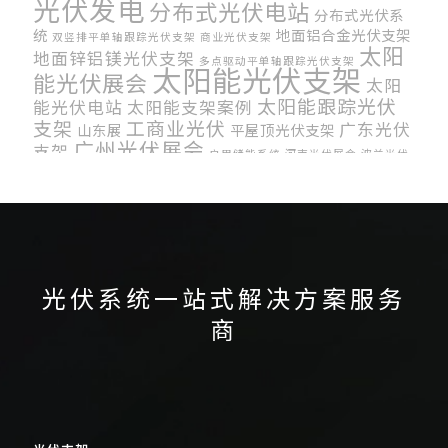
光伏发电
分布式光伏电站
分布式光伏系
统
地面铝合金光伏支架
双竖排平单轴跟踪光伏支架
商业光伏支架
太阳
地面锌铝镁光伏支架
多点驱动平单轴跟踪光伏支架
太阳能光伏支架
能光伏展会
太阳
太阳能跟踪光伏
能光伏电站
太阳能支架案例
支架
工商业光伏
广东光伏
山东展
平屋顶光伏支架
广州光伏展会
支架
户用储能系统
河南光伏展会
波兰光伏
科盛金属
碳钢光伏支架
电站运维
展
科惟智能
竖排安
车棚
菲律宾光伏展
第六届中国好光伏品牌
装光伏组件
光伏支架系统
车棚光伏支架系统的好
处
韩国太阳能展
光伏系统一站式解决方案服务
商