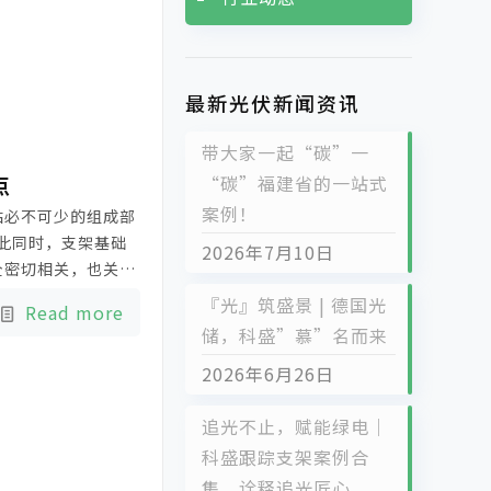
最新光伏新闻资讯
带大家一起“碳”一
点
“碳”福建省的一站式
案例！
站必不可少的组成部
与此同时，支架基础
2026年7月10日
全密切相关，也关系
小编就为大家介绍：
『光』筑盛景 | 德国光
Read more
储，科盛”慕”名而来
2026年6月26日
追光不止，赋能绿电｜
科盛跟踪支架案例合
集，诠释追光匠心