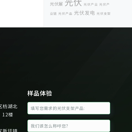
光伏
光伏展
光伏产业
光伏产
光伏发电
业链
光伏产品
光伏支架
企业新闻
光伏支架结构检查
光伏支架
规格
光伏支架设计
光伏支架设计选型
光伏支架项目
光伏辐射大吗
光伏辐射
厦门光伏支架
墨西哥展
量
墨西哥展会
太阳能光伏成本
太
屋
阳能光伏板
太阳能光伏金刚线
面光伏支架
屋顶分布
年度BIPV十大品
式光伏
样品体验
彩钢瓦
牌
广东太阳能光伏
屋面光伏支架
区枋湖北
彩钢瓦屋
、12楼
面夹具
彩钢瓦屋顶光伏支架系统
彩钢
德国慕尼黑太阳
瓦屋顶夹具
区新圩镇