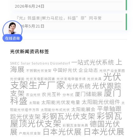
2026年6月24日
『光』筑盛景|聚力马尼拉，科盛”菲”同寻常
2026年5月21日
光伏新闻资讯标签
上
一站式光伏系统
SNEC
Solar Solutions Düsseldorf
海展
中国好光伏
企业动态
不锈钢光伏支架
光伏产业全景图
光伏
光伏储能
光伏发电影响因素
光伏发电申报手续
光伏夹具
支架生产厂家
光伏跟踪
光伏系统
厦门
支架
厦门储能展
农光互补
农业光伏
分布式
科盛
太阳能光伏组件
太阳能光伏发电量
太阳能
太
平单轴跟
太阳能展会
阳能光伏组件方阵
太阳能分布式光伏
彩钢瓦
彩钢瓦光伏支架
踪光伏支架
屋顶光伏支架
德国光伏
彩钢瓦支架夹具
日本光伏展
日本光伏展
展
户用光伏支架