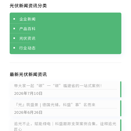
光伏新闻资讯分类
企业新闻
产品百科
光伏资讯
行业动态
最新光伏新闻资讯
带大家一起“碳”一“碳”福建省的一站式案例！
2026年7月10日
『光』筑盛景 | 德国光储，科盛”慕”名而来
2026年6月26日
追光不止，赋能绿电｜科盛跟踪支架案例合集，诠释追光
匠心