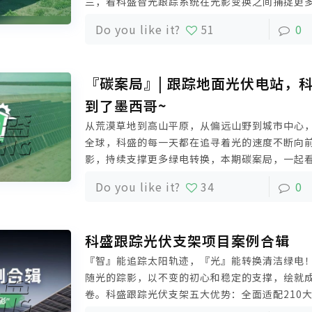
兰，看科盛智光跟踪系统在光影变换之间捕捉更
多光能绿电转换。
Do you like it?
51
0
『碳案局』| 跟踪地面光伏电站，
到了墨西哥~
从荒漠草地到高山平原，从偏远山野到城市中心
全球，科盛的每一天都在追寻着光的速度不断向
影，持续支撑更多绿电转换，本期碳案局，一起
光伏支架系统，如何让墨西哥焕发新“绿”，为
Do you like it?
34
0
样的魅力。
科盛跟踪光伏支架项目案例合辑
『智』能追踪太阳轨迹，『光』能转换清洁绿电
随光的踪影，以不变的初心和稳定的支撑，绘就
卷。科盛跟踪光伏支架五大优势：全面适配210
土地适应性，采用AI算法、优化跟踪模式，运行