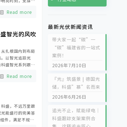
多明亮时刻，支撑更
Read more
最新光伏新闻资讯
科盛智光的风吹
带大家一起“碳”一
“碳”福建省的一站式
，从扎根国内到布局
案例！
前。以智光追踪光
看科盛智光系列跟踪
2026年7月10日
这片土地增添一抹别
Read more
『光』筑盛景 | 德国光
储，科盛”慕”名而来
2026年6月26日
！科盛，不远万里跟
追光不止，赋能绿电｜
成光能盛行的完美答
科盛跟踪支架案例合
大组件，满足不规则
集，诠释追光匠心
稳定可靠，安装便