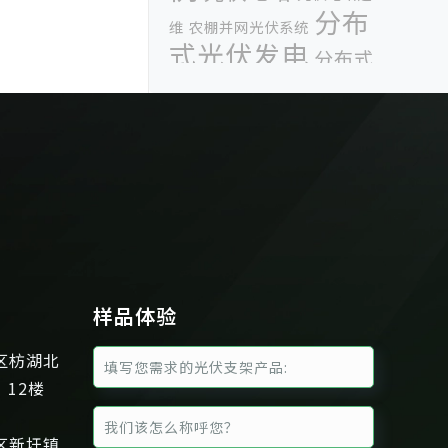
分布
维
农棚并网光伏系统
式光伏发电
分布式
光伏发电系统
单竖排平单轴
地面铝
跟踪光伏支架
商业光伏支架
太阳能光
合金光伏支架
太阳能光
伏展会
伏支架
太
太阳能光伏政策
阳能光伏电站
太阳能光伏系
统
太阳能光伏跟
太阳能光伏论坛
太阳能支架案例
样品体验
踪支架
山
广东光伏支
东展
工业光伏支架
区枋湖北
广州光伏展
广州光
架
、12楼
伏展会
惠州光伏支架
横排安
装光伏组件
河南光伏展
波兰光伏展
区新圩镇