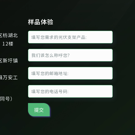
样品体验
区枋湖北
、12楼
区新圩镇
县万安工
信同号）