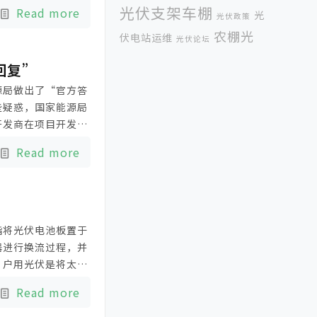
含科盛光伏支和阳光
光伏支架车棚
Read more
光
光伏政策
电中。
农棚光
伏电站运维
光伏论坛
伏支架
农棚分布式光伏系统
回复”
分布
农棚并网光伏系统
源局做出了“官方答
式光伏
些疑惑，国家能源局
单竖排平单轴跟踪光
开发商在项目开发、
国际
伏支架
印尼光伏展
商业光伏
。
Read more
能源展
太阳能光伏政策
太阳能光伏
太阳能光伏系统
有辐射吗
太阳能
太阳能光伏跟踪支架
光伏论坛
安
屋顶光伏支
装光伏组件
指将光伏电池板置于
架案例
广州光伏
器进行换流过程，并
年会
展
。户用光伏是将太阳
惠州光伏支架
户用光伏系统
发电、就近并网、就
Read more
标杆电价政策
横排安装光伏组件
河南
科
济南展
光伏展
波兰能源展