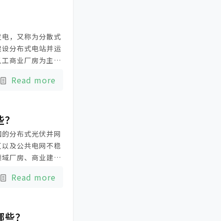
盛光伏支架
能源展
？
车棚
菲律宾能源展
跟踪光伏
发电，又称为分散式
光伏支架
集中式光伏发电
建设分布式电站并运
以工商业厂房为主。
系统
马来西亚光伏展
马来西亚
化石能源发电，实现
光伏展会
Read more
些？
国的分布式光伏并网
区以及公共电网不稳
领域厂房、商业建
区及海岛。
Read more
哪些？