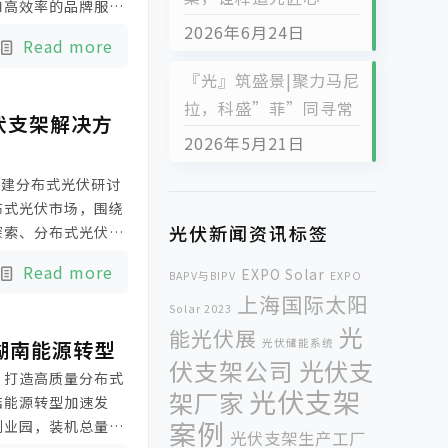
和高效率的品牌服
2026年6月24日
Read more
『光』筑盛景|聚力马尼
拉，科盛”菲”同寻常
伏支架解决方
2026年5月21日
福建分布式光伏研讨
布式光伏市场，围绕
光伏新闻资讯标签
探索、分布式光伏开
题展开讨论。科盛受
Read more
EXPO Solar
BAPV与BIPV
EXPO
上海国际太阳
Solar 2023
光
能光伏展
湖南能源转型
光伏储能系统
伏支架公司
光伏支
，打造高质量分布式
光伏支架
架厂家
洁能源转型加速发
案例
创业园，装机总量
光伏支架生产工厂