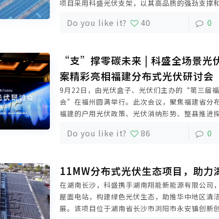
项目采用科盛光伏支架，以其高品质的强劲支撑
务，让项目所在之处每束光都转化为澎湃绿能。
Do you like it?
40
0
“支”撑零碳未来 | 科盛全场景光
案精彩亮相福建分布式光伏研讨会
9月22日，由光伏盒子、光伏们主办的“第三届
会”在福州圆满举行。此次会议，聚焦福建省分
福建的户用光伏政策、光伏消纳形势、整县推进
发流程、能源转型、项目融资、碳交易等焦点话
Do you like it?
86
0
邀参与此次会议，并发表精彩演讲。
11MW分布式光伏生态项目，助力
在湖南长沙，科盛携手湖南翔能新能源有限公司
屋面电站，构建绿色光伏生态，助推华中地区清
展。该项目位于湖南省长沙市浏阳市永安镇创新