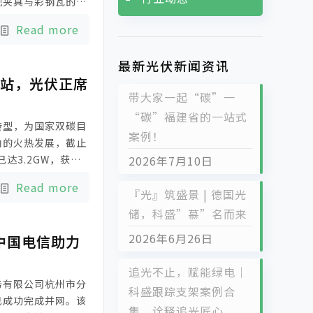
现夹具与彩钢瓦的完
本，保障项目快速交
Read more
最新光伏新闻资讯
电站，光伏正席
带大家一起“碳”一
“碳”福建省的一站式
转型，为国家双碳目
案例！
内的火热发展，截止
达3.2GW，获得
2026年7月10日
目前，由科盛提供支
Read more
『光』筑盛景 | 德国光
储，科盛”慕”名而来
2026年6月26日
中国电信助力
追光不止，赋能绿电｜
务有限公司杭州市分
科盛跟踪支架案例合
已成功完成并网。该
集，诠释追光匠心