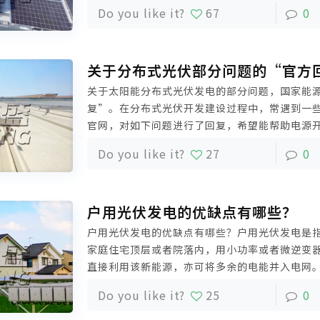
11MW，采用科盛光伏系统一站式解决方案，包
Do you like it?
67
0
电源光伏逆变器产品，目前已完工并网，持续发
关于分布式光伏部分问题的“官方
关于太阳能分布式光伏发电的部分问题，国家能
复”。在分布式光伏开发建设过程中，常遇到一
官网，对如下问题进行了回复，希望能帮助电源
建设中遇到的问题。今天科盛小编就科普给大家
Do you like it?
27
0
户用光伏发电的优缺点有哪些？
户用光伏发电的优缺点有哪些？户用光伏发电是
家庭住宅顶层或者院落内，用小功率或者微逆变
直接利用该新能源，亦可将多余的电能并入电网
能直接转换为电能的分布式发电系统，遵循就近
Do you like it?
25
0
近转换、就近使用的原则。