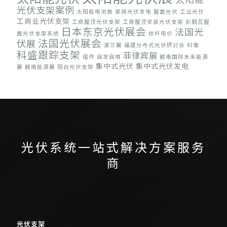
光伏支架案例
太阳能电池板
家用光伏发电
屋面光伏
工业光伏
工商业光伏支架
工商屋顶光伏支架
工商屋顶安装光伏支架
彩钢瓦屋
日本东京光伏展会
法国光
面光伏支架系统
标杆电价
法国光伏展会
伏展
波兰展
福建分布式光伏研讨会
科惟
科盛跟踪支架
菲律宾展
组件
自发自用
越南国际未来能源
集中式光伏
集中式光伏发电
展
越南能源展
阳台光伏支架
光伏系统一站式解决方案服务
商
光伏支架