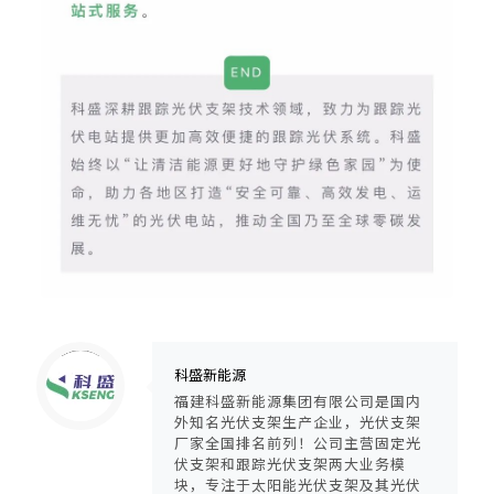
Warning
: Trying to access array offset on null in
/www/wwwroot/ksengpv/wp-content/themes/guangfuzhijia/includes/content-single.php
on line
286
科盛新能源
福建科盛新能源集团有限公司是国内
外知名光伏支架生产企业，光伏支架
厂家全国排名前列！公司主营固定光
伏支架和跟踪光伏支架两大业务模
块，专注于太阳能光伏支架及其光伏