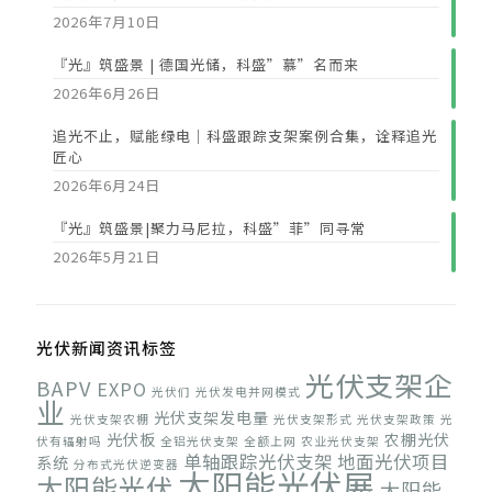
2026年7月10日
『光』筑盛景 | 德国光储，科盛”慕”名而来
2026年6月26日
追光不止，赋能绿电｜科盛跟踪支架案例合集，诠释追光
匠心
2026年6月24日
『光』筑盛景|聚力马尼拉，科盛”菲”同寻常
2026年5月21日
光伏新闻资讯标签
光伏支架企
BAPV
EXPO
光伏们
光伏发电并网模式
业
光伏支架发电量
光伏支架农棚
光伏支架形式
光伏支架政策
光
光伏板
农棚光伏
伏有辐射吗
全铝光伏支架
全额上网
农业光伏支架
单轴跟踪光伏支架
地面光伏项目
系统
分布式光伏逆变器
太阳能光伏展
太阳能光伏
太阳能