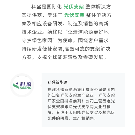
科盛是国际化
光伏支架
整体解决方
案提供商，专注于
光伏支架
整体解决方
案及相应设备研发、制造及销售的高新
技术企业。始终以“让清洁能源更好地
守护绿色家园”为使命，围绕客户需求
持续研发便捷安装,高效可靠的支架解决
方案，支撑全球能源转型及零碳发展。
Warning
: Trying to access array offset on null in
/www/wwwroot/ksengpv/wp-content/themes/guangfuzhijia/includes/content-single.php
on line
286
科盛新能源
福建科盛新能源集团有限公司是国内
外知名光伏支架生产企业，光伏支架
厂家全国排名前列！公司主营固定光
伏支架和跟踪光伏支架两大业务模
块，专注于太阳能光伏支架及其光伏
配件的研发、生产和销售。