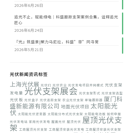
2026年6月26日
追光不止，赋能绿电｜科盛跟踪支架案例合集，诠释追光
匠心
2026年6月24日
『光』筑盛景|聚力马尼拉，科盛”菲”同寻常
2026年5月21日
光伏新闻资讯标签
上海光伏展
光伏支架
光伏们
光伏农业
光伏发电项目并网模式
光伏支架展会
发电量
光伏支架形式
光伏支架选型
厦门科
光伏板
光伏盒子
光伏追踪支架
农业光伏支架
单轴跟踪器
太阳能光
盛新能源有限公司
地面光伏项目
伏
太阳能光伏逆变器
太阳能分布式光伏支架
太阳能电池板
如何申报
屋顶光伏支
光伏发电站
家用光伏发电
屋面光伏
屋顶光伏
架
工商屋顶光伏支架
工商屋顶安装光伏发电
工商屋顶安装光伏支架