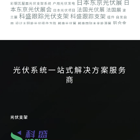
日本东京光伏展
日
彩钢瓦屋面光伏支架系统
户用光伏发电
本东京光伏展会
法国光伏展
法国展
日本光伏项目
波
科盛跟踪光伏支架
科盛跟踪支架
兰展
组件
自发自
铝合金
用
设计太阳能光伏组件方阵
越南光伏展
越南国际未来能源展
光伏支架
集中式光伏
阳台光伏
光伏系统一站式解决方案服务
商
光伏支架