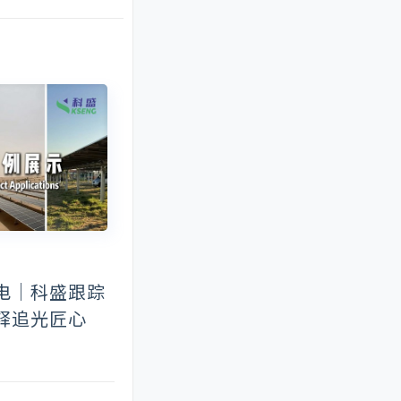
电｜科盛跟踪
释追光匠心