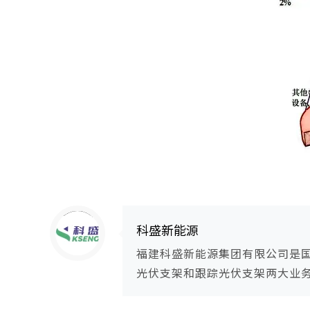
Warning
: Trying to access array offset on null in
/www/wwwroot/ksengpv/wp-content/themes/guangfuzhijia/includes/content-single.php
on line
286
科盛新能源
福建科盛新能源集团有限公司是
光伏支架和跟踪光伏支架两大业