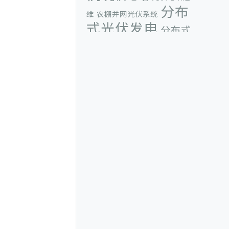
分布
维
农棚并网光伏系统
式光伏发电
分布式
光伏发电系统
单竖排平单轴
地面铝
跟踪光伏支架
商业光伏支架
太阳能光
合金光伏支架
太阳能光
伏展会
伏支架
太
太阳能光伏政策
阳能光伏电站
太阳能光伏系
统
太阳能光伏跟
太阳能光伏论坛
太阳能支架案例
踪支架
山
广东光伏支
东展
工业光伏支架
广州光伏展
广州光
架
伏展会
惠州光伏支架
横排安
装光伏组件
河南光伏展
波兰光伏展