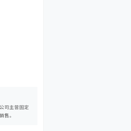
科盛光
济南展
电站运维
伏支架
竖排安装光伏组件
车
菲律宾能源展
跟踪光伏
棚光伏支架
车棚光
伏支架系统
韩国国际太
韩国太阳能展
阳能博览会
马来西亚光伏展会
公司主营固定
销售。