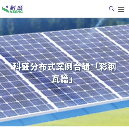
科盛分布式案例合辑「彩钢
瓦篇」