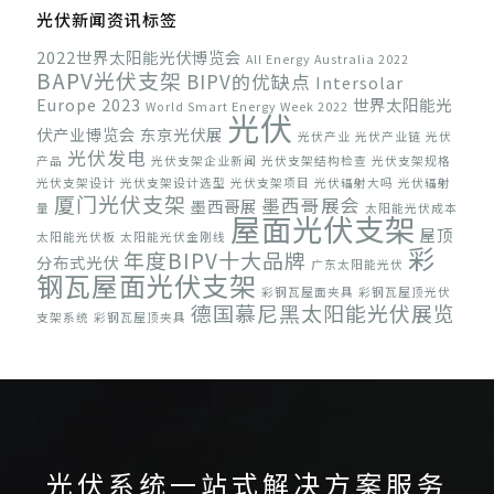
光伏新闻资讯标签
2022世界太阳能光伏博览会
All Energy Australia 2022
BAPV光伏支架
BIPV的优缺点
Intersolar
Europe 2023
世界太阳能光
World Smart Energy Week 2022
光伏
伏产业博览会
东京光伏展
光伏产业
光伏产业链
光伏
光伏发电
产品
光伏支架企业新闻
光伏支架结构检查
光伏支架规格
光伏支架设计
光伏支架设计选型
光伏支架项目
光伏辐射大吗
光伏辐射
厦门光伏支架
墨西哥展会
墨西哥展
量
太阳能光伏成本
屋面光伏支架
屋顶
太阳能光伏板
太阳能光伏金刚线
彩
年度BIPV十大品牌
分布式光伏
广东太阳能光伏
钢瓦屋面光伏支架
彩钢瓦屋面夹具
彩钢瓦屋顶光伏
德国慕尼黑太阳能光伏展览
支架系统
彩钢瓦屋顶夹具
科盛
会
科盛光伏支架系统
福建光伏支架
感恩节
韩国光
英国储能展
防水屋顶光伏支架
跟踪光伏支架系统
伏展
韩国展会
光伏系统一站式解决方案服务