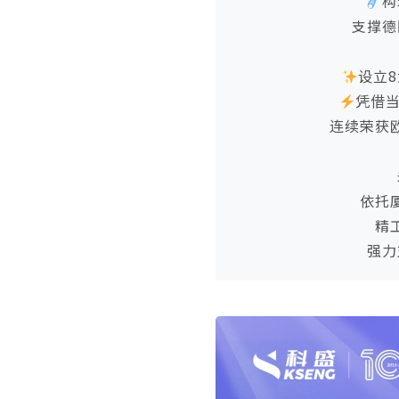
构
支撑德
设立
凭借
连续荣获
依托
精
强力