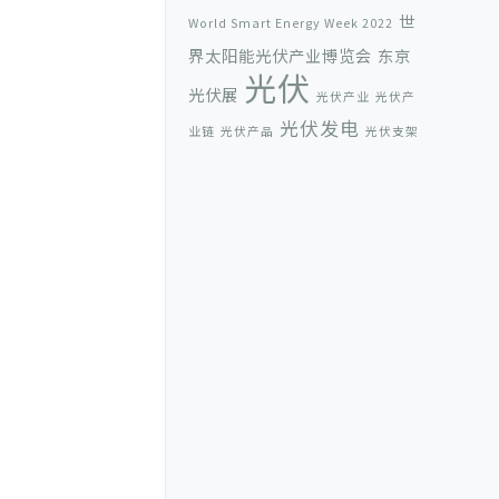
世
World Smart Energy Week 2022
界太阳能光伏产业博览会
东京
光伏
光伏展
光伏产业
光伏产
光伏发电
业链
光伏产品
光伏支架
企业新闻
光伏支架结构检查
光伏支架
规格
光伏支架设计
光伏支架设计选型
光伏支架项目
光伏辐射大吗
光伏辐射
厦门光伏支架
墨西哥展
量
墨西哥展会
太阳能光伏成本
太
屋
阳能光伏板
太阳能光伏金刚线
面光伏支架
屋顶分布
年度BIPV十大品
式光伏
彩钢瓦
牌
广东太阳能光伏
屋面光伏支架
彩钢瓦屋