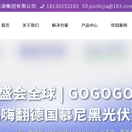
能源集团有限公司
18150352163
pvzhijia@163.co
首页
关于我们
解决方案
产品中心
项目案例
会全球 | GOGO
起嗨翻德国慕尼黑光伏
『拾』光盛放·盛会全球 | GOGOGO！出发喽，