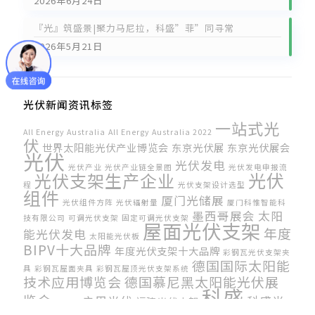
2026年6月24日
『光』筑盛景|聚力马尼拉，科盛”菲”同寻常
2026年5月21日
光伏新闻资讯标签
一站式光
All Energy Australia
All Energy Australia 2022
伏
世界太阳能光伏产业博览会
东京光伏展
东京光伏展会
光伏
光伏发电
光伏产业
光伏产业链全景图
光伏发电申报流
光伏
光伏支架生产企业
程
光伏支架设计选型
组件
厦门光储展
光伏组件方阵
光伏辐射量
厦门科惟智能科
墨西哥展会
太阳
技有限公司
可调光伏支架
固定可调光伏支架
屋面光伏支架
年度
能光伏发电
太阳能光伏板
BIPV十大品牌
年度光伏支架十大品牌
彩钢瓦光伏支架夹
德国国际太阳能
具
彩钢瓦屋面夹具
彩钢瓦屋顶光伏支架系统
技术应用博览会
德国慕尼黑太阳能光伏展
科盛
览会
户用光伏
科盛光
福建光伏支架
感恩节